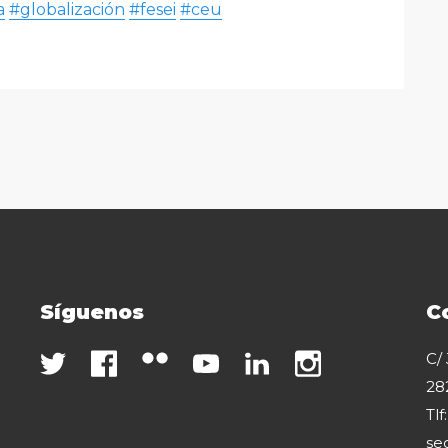
a
#globalización
#fesei
#ceu
Síguenos
C
C/
28
Tlf
se