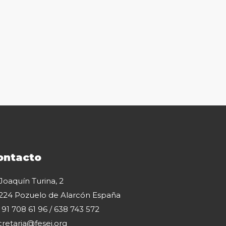
ontacto
 Joaquín Turina, 2
224 Pozuelo de Alarcón España
: 91 708 61 96 / 638 743 572
cretaria@fesei.org