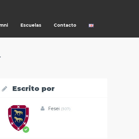
umni
Escuelas
Contacto
.
Escrito por
Fesei
(307)