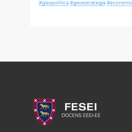
#geopolítica
#geoestrategia
#economí