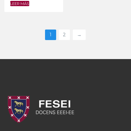
LEER MÁS
1
2
→