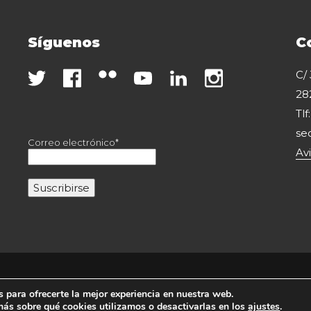
Síguenos
C
C/
28
Tlf
se
Correo electrónico*
Av
Copyright 2020 Fesei. Todos los derechos reservados.
 para ofrecerte la mejor experiencia en nuestra web.
ás sobre qué cookies utilizamos o desactivarlas en los
ajustes
.