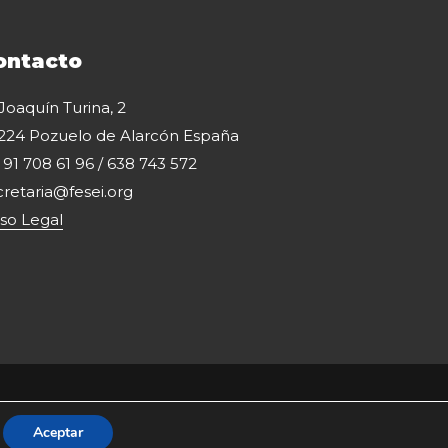
ontacto
 Joaquín Turina, 2
224 Pozuelo de Alarcón España
: 91 708 61 96 / 638 743 572
cretaria@fesei.org
iso Legal
Aceptar