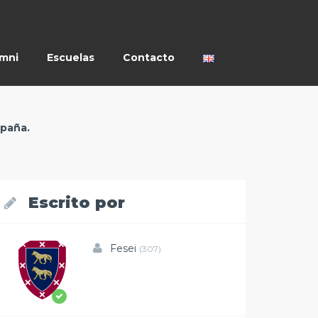
umni
Escuelas
Contacto
spaña.
Escrito por
Fesei
(307)