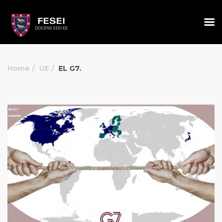
Home
UE
EL G7.