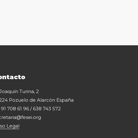
ontacto
 Joaquín Turina, 2
224 Pozuelo de Alarcón España
: 91 708 61 96 / 638 743 572
cretaria@fesei.org
iso Legal