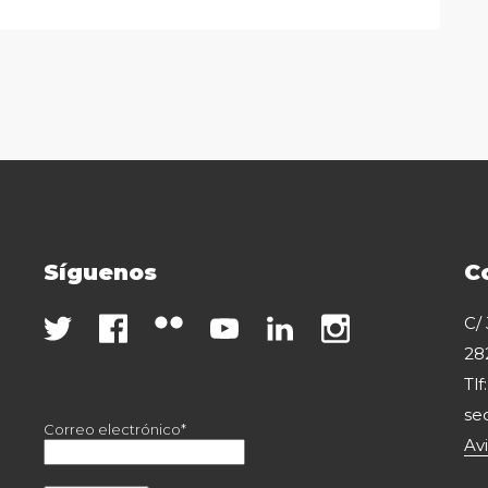
Síguenos
C
C/
28
Tlf
se
Correo electrónico*
Av