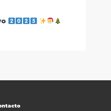
evo
ontacto