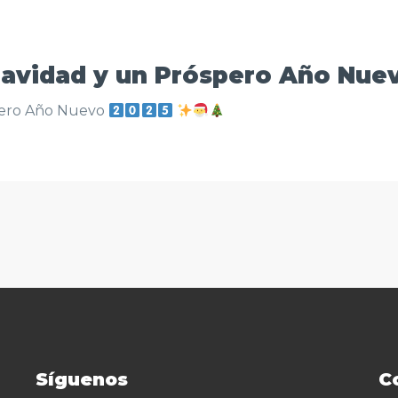
 Navidad y un Próspero Año Nu
spero Año Nuevo
Síguenos
C