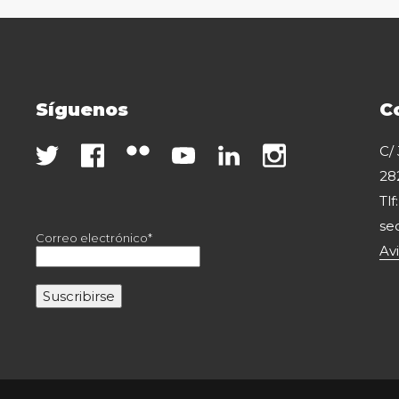
Síguenos
C
C/
28
Tlf
se
Correo electrónico*
Av