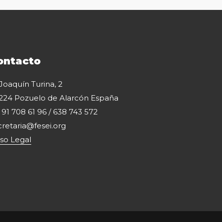
ontacto
 Joaquín Turina, 2
224 Pozuelo de Alarcón España
: 91 708 61 96 / 638 743 572
cretaria@fesei.org
iso Legal