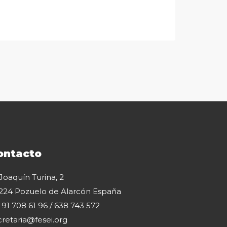
ontacto
 Joaquín Turina, 2
224 Pozuelo de Alarcón España
: 91 708 61 96 / 638 743 572
cretaria@fesei.org