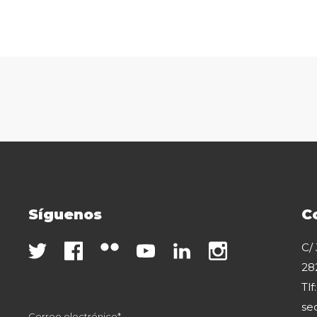
Síguenos
C
C/
28
Tlf
se
Correo electrónico*