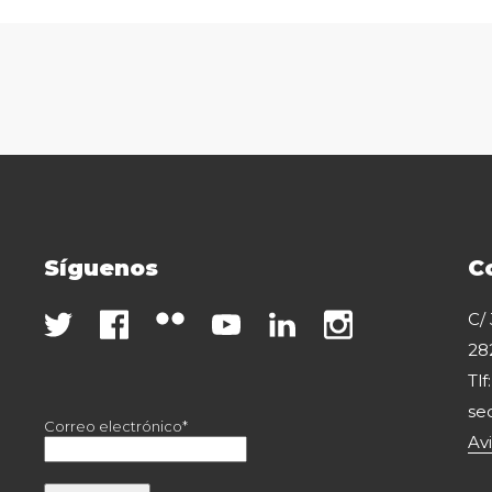
Síguenos
C
C/
28
Tlf
se
Correo electrónico*
Av