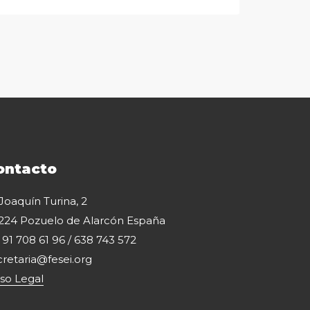
ontacto
 Joaquín Turina, 2
224 Pozuelo de Alarcón España
: 91 708 61 96 / 638 743 572
cretaria@fesei.org
iso Legal