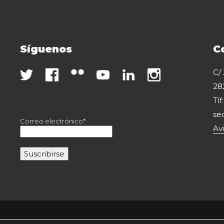
Síguenos
C
C/
28
Tlf
se
Correo electrónico*
Av