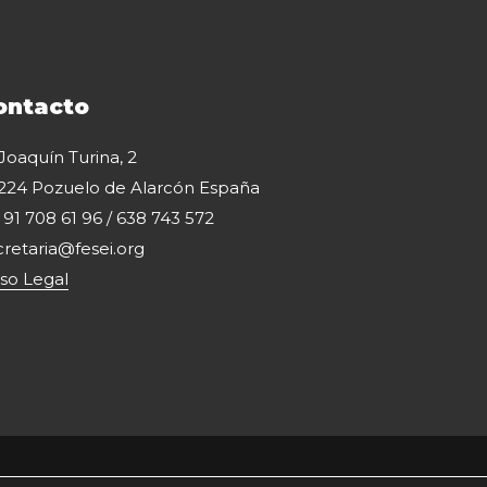
ontacto
 Joaquín Turina, 2
224 Pozuelo de Alarcón España
: 91 708 61 96 / 638 743 572
cretaria@fesei.org
iso Legal