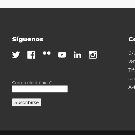
Síguenos
C
C/
28
Tlf
se
Correo electrónico*
Av