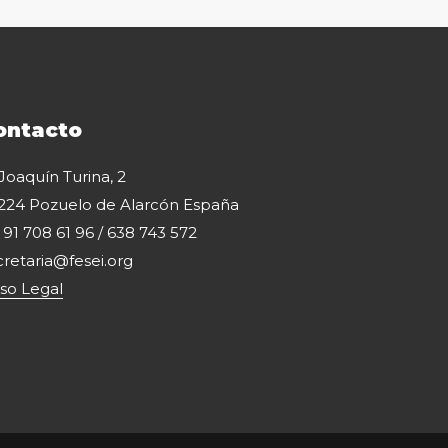
ontacto
 Joaquín Turina, 2
224 Pozuelo de Alarcón España
: 91 708 61 96 / 638 743 572
cretaria@fesei.org
iso Legal