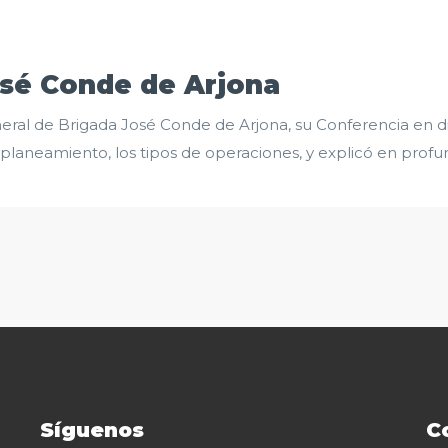
osé Conde de Arjona
eral de Brigada José Conde de Arjona, su Conferencia en 
l planeamiento, los tipos de operaciones, y explicó en profu
Síguenos
C