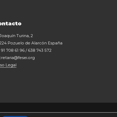
ontacto
 Joaquín Turina, 2
224 Pozuelo de Alarcón España
: 91 708 61 96 / 638 743 572
cretaria@fesei.org
iso Legal