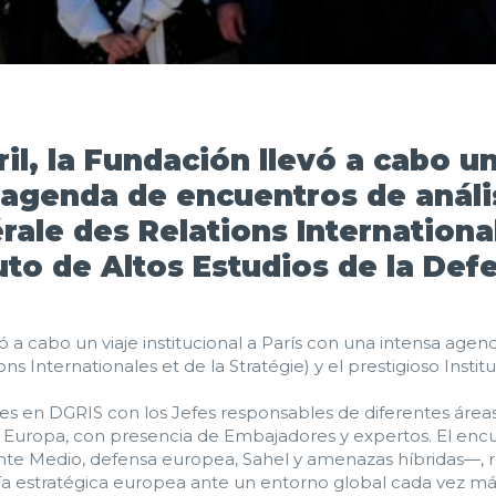
ril, la Fundación llevó a cabo un
 agenda de encuentros de análi
ale des Relations International
tuto de Altos Estudios de la De
evó a cabo un viaje institucional a París con una intensa age
s Internationales et de la Stratégie) y el prestigioso Instit
s en DGRIS con los Jefes responsables de diferentes área
n Europa, con presencia de Embajadores y expertos. El encu
ente Medio, defensa europea, Sahel y amenazas híbridas—,
a estratégica europea ante un entorno global cada vez más