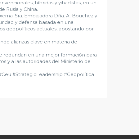
vencionales, híbridas y yihadistas, en un
e Rusia y China.
a Excma. Sra. Embajadora Dña. A. Bouchez y
eguridad y defensa basada en una
fíos geopolíticos actuales, apostando por
endo alianzas clave en materia de
ue redundan en una mejor formación para
s y a las autoridades del Ministerio de
#Ceu #StrategicLeadership #Geopolítica