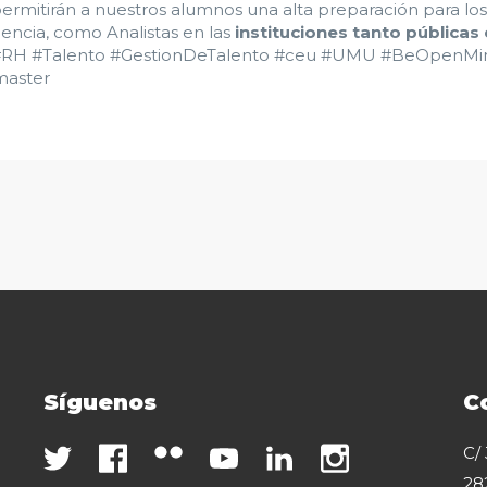
permitirán a nuestros alumnos una alta preparación para lo
gencia, como Analistas en las
instituciones tanto públicas
RH #Talento #GestionDeTalento #ceu #UMU #BeOpenMind
master
Síguenos
C
C/
28