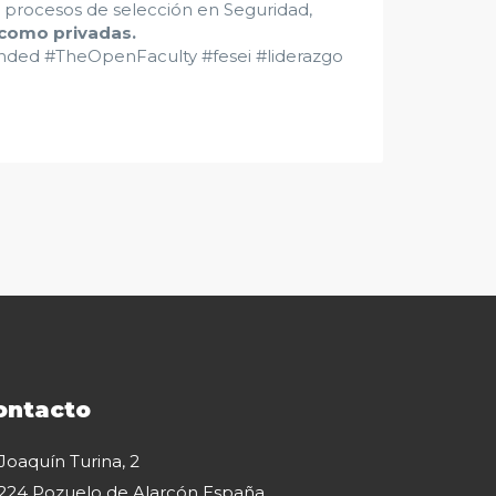
s procesos de selección en Seguridad,
 como privadas.
ed #TheOpenFaculty #fesei #liderazgo
ontacto
 Joaquín Turina, 2
224 Pozuelo de Alarcón España