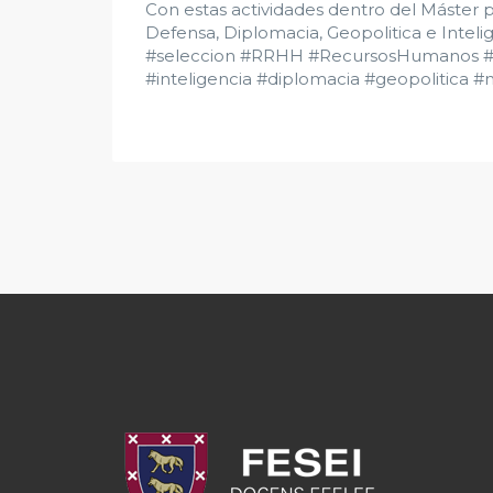
Con estas actividades dentro del Máster 
Defensa, Diplomacia, Geopolitica e Inteli
#seleccion #RRHH #RecursosHumanos #
#inteligencia #diplomacia #geopolitica #