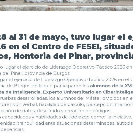
8 al 31 de mayo, tuvo lugar el 
6 en el Centro de FESEI, situad
os, Hontoria del Pinar, provinc
vo lugar el ejercicio de Liderazgo Operativo-Táctico 2026 en
 del Pinar, provincia de Burgos.
ugar el ejercicio de Liderazgo Operativo-Táctico 2026 en el 
cia de Burgos en la que participaron los
alumnos de la XVI
sta de Inteligencia. Experto Universitario en Ciberintelige
 pruebas desarrolladas, los alumnos del Máster divididos en
rensión verbal, habilidad de cálculo, percepción, memoria
bación de datos, descifrado y creación de códigos…….
as capacidades y habilidades de liderazgo como: la iniciativ
erenidad, tranquilidad ante situaciones determinadas, autodisc
periencias.