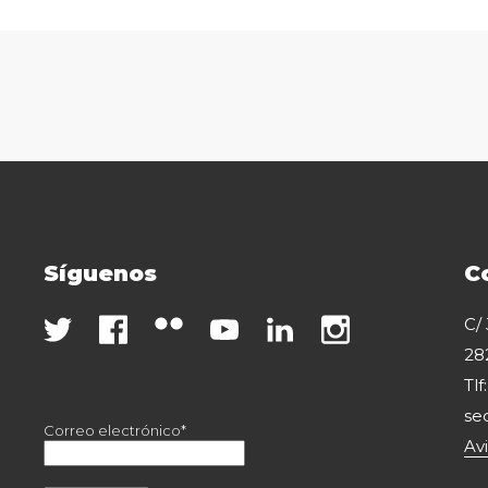
Síguenos
C
C/
28
Tlf
se
Correo electrónico*
Av