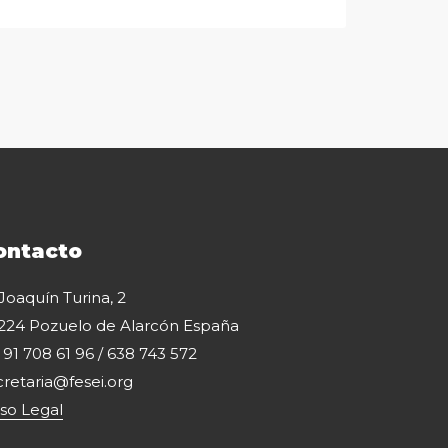
ontacto
 Joaquín Turina, 2
224 Pozuelo de Alarcón España
: 91 708 61 96 / 638 743 572
cretaria@fesei.org
iso Legal