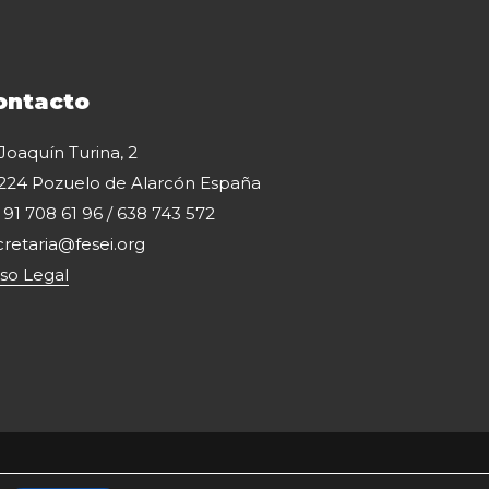
ontacto
 Joaquín Turina, 2
224 Pozuelo de Alarcón España
: 91 708 61 96 / 638 743 572
cretaria@fesei.org
iso Legal