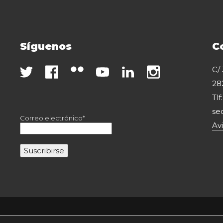
Síguenos
C
C/
28
Tlf
se
Correo electrónico*
Av
Copyright 2020 Fesei. Todos los derechos reservados.