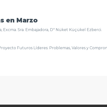
s en Marzo
a, Excma. Sra. Embajadora, Dª Nüket Küçükel Ezberci.
Proyecto Futuros Líderes: Problemas, Valores y Compro