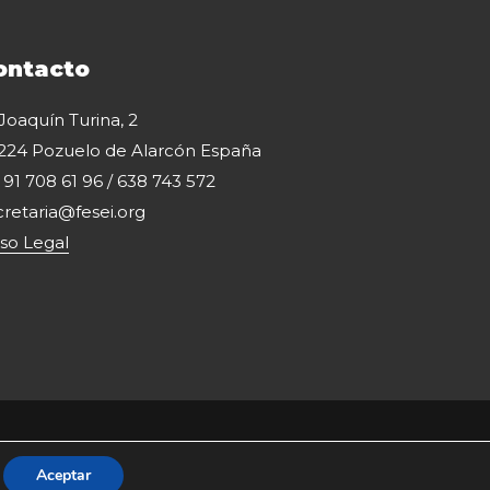
ontacto
 Joaquín Turina, 2
224 Pozuelo de Alarcón España
: 91 708 61 96 / 638 743 572
cretaria@fesei.org
iso Legal
Aceptar