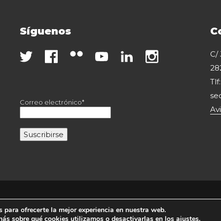
Síguenos
C
C/
28
Tlf
se
Correo electrónico*
Av
Copyright 2020 Fesei. Todos los derechos reservados.
 para ofrecerte la mejor experiencia en nuestra web.
ás sobre qué cookies utilizamos o desactivarlas en los
ajustes
.