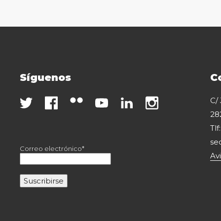
Síguenos
C
C/
28
Tlf
se
Correo electrónico*
Av