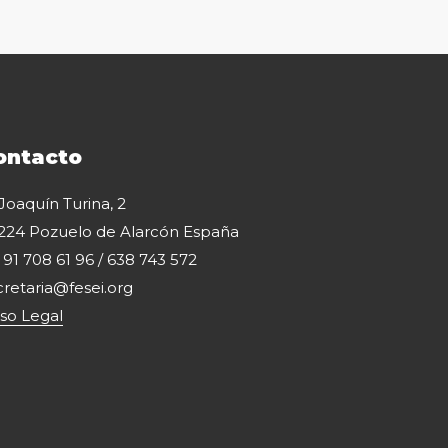
ontacto
 Joaquín Turina, 2
224 Pozuelo de Alarcón España
: 91 708 61 96 / 638 743 572
cretaria@fesei.org
iso Legal