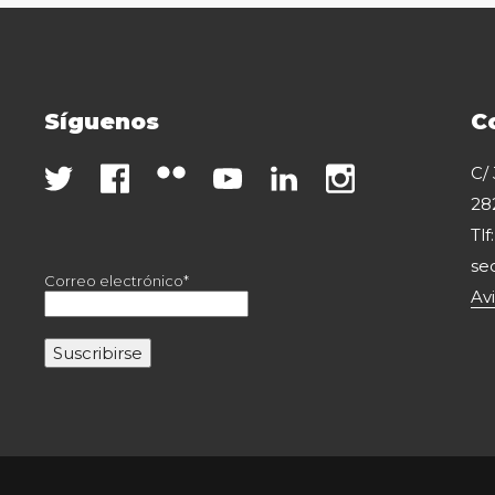
Síguenos
C
C/
28
Tlf
se
Correo electrónico*
Av