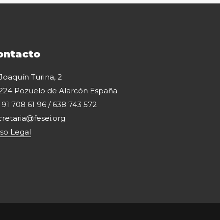
ontacto
 Joaquín Turina, 2
224 Pozuelo de Alarcón España
: 91 708 61 96 / 638 743 572
cretaria@fesei.org
iso Legal