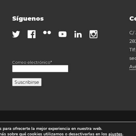
Síguenos
C
C/
28
Tlf
se
Correo electrónico*
Av
Copyright 2020 Fesei. Todos los derechos reservados.
 para ofrecerte la mejor experiencia en nuestra web.
ás sobre qué cookies utilizamos o desactivarlas en los
ajustes
.