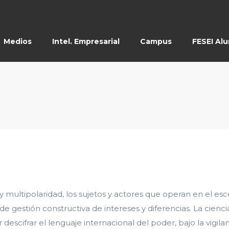
Medios
Intel. Empresarial
Campus
FESEI Al
multipolaridad, los sujetos y actores que operan en el es
de gestión constructiva de intereses y diferencias. La cienc
descifrar el lenguaje internacional del poder, bajo la vigila