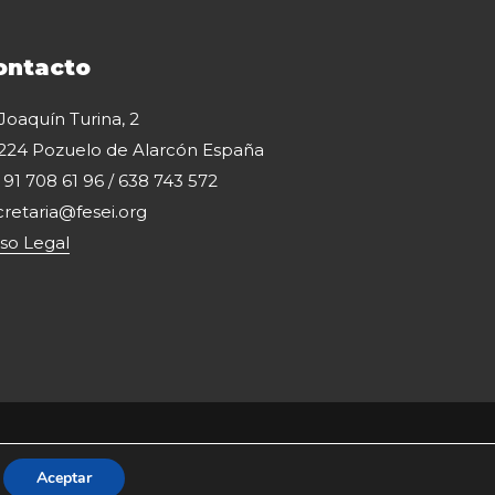
ontacto
 Joaquín Turina, 2
224 Pozuelo de Alarcón España
: 91 708 61 96 / 638 743 572
cretaria@fesei.org
iso Legal
Aceptar