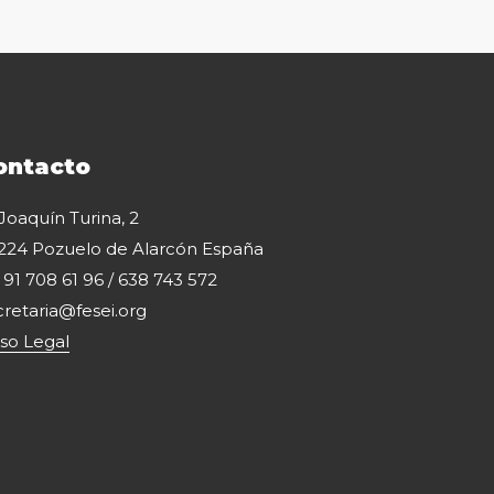
ontacto
 Joaquín Turina, 2
224 Pozuelo de Alarcón España
: 91 708 61 96 / 638 743 572
cretaria@fesei.org
iso Legal