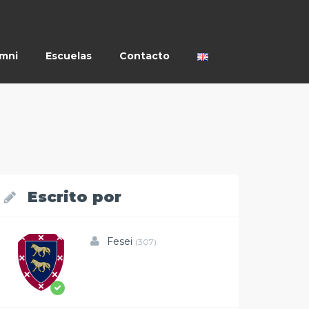
umni
Escuelas
Contacto
Escrito por
Fesei
(307)