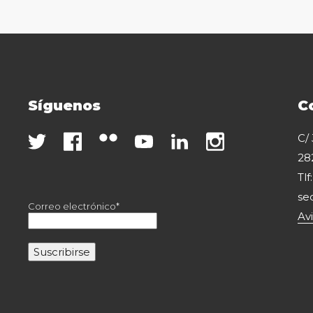
Síguenos
C
C/
28
Tlf
se
Correo electrónico*
Av